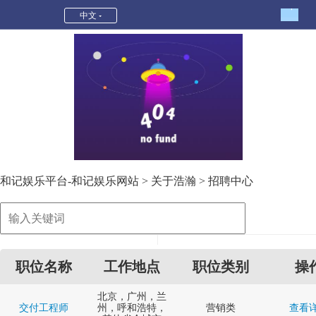
招聘中心-和记娱乐平台
中文
和记娱乐平台-和记娱乐网站
>
关于浩瀚
>
招聘中心
职位名称
工作地点
职位类别
操
北京，广州，兰
交付工程师
州，呼和浩特，
营销类
查看