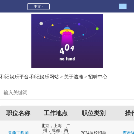
招聘中心-和记娱乐平台
中文
和记娱乐平台-和记娱乐网站
>
关于浩瀚
>
招聘中心
职位名称
工作地点
职位类别
操
北京，上海，广
州，成都，西
售前工程师
2024届校招类
查看